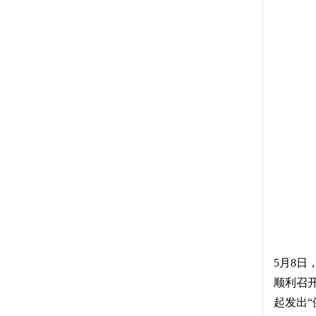
5月8
顺利召
起发出“